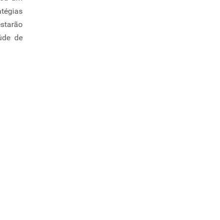
tégias
estarão
úde de