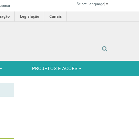
Select Language
▼
cessar
mação
Legislação
Canais
PROJETOS E AÇÕES