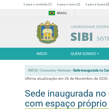
Ir para o conteúdo
[1]
Ir para o menu
[2]
Ir para a busca
[3]
BRASIL
UNIVERSIDADE FEDERA
SIBI
SIST
INÍCIO
QUEM SOMOS
INÍCIO
-
Comunica
-
Noticias
-
Sede inaugurada no Cam
Ultima atualização em 26 de Novembro de 2020 
Sede inaugurada no 
com espaço próprio 