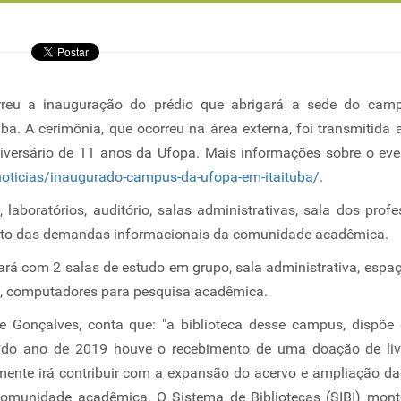
reu a inauguração do prédio que abrigará a sede do cam
ba. A cerimônia, que ocorreu na área externa, foi transmitida 
iversário de 11 anos da Ufopa. Mais informações sobre o eve
oticias/inaugurado-campus-da-ufopa-em-itaituba/
.
laboratórios, auditório, salas administrativas, sala dos profe
ento das demandas informacionais da comunidade acadêmica.
ará com 2 salas de estudo em grupo, sala administrativa, espa
is, computadores para pesquisa acadêmica.
ne Gonçalves, conta que: "a biblioteca desse campus, dispõ
l do ano de 2019 houve o recebimento de uma doação de liv
tamente irá contribuir com a expansão do acervo e ampliação da
 comunidade acadêmica. O Sistema de Bibliotecas (SIBI) mon