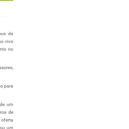
pus da
ao vivo
nto no
ssores,
ço para
e de um
ros de
 oferta
tou um