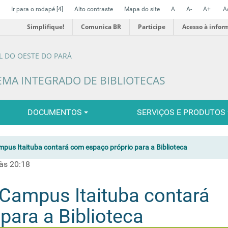
Ir para o rodapé
[4]
Alto contraste
Mapa do site
A
A-
A+
A
Simplifique!
Comunica BR
Participe
Acesso à infor
L DO OESTE DO PARÁ
EMA INTEGRADO DE BIBLIOTECAS
DOCUMENTOS
SERVIÇOS E PRODUTOS
pus Itaituba contará com espaço próprio para a Biblioteca
às 20:18
Campus Itaituba contará
para a Biblioteca