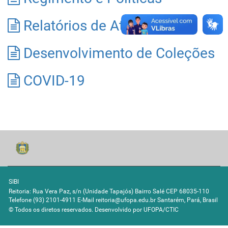
Relatórios de Atividades
Desenvolvimento de Coleções
COVID-19
SIBI
Reitoria: Rua Vera Paz, s/n (Unidade Tapajós) Bairro Salé CEP 68035-110
Telefone (93) 2101-4911 E-Mail reitoria@ufopa.edu.br Santarém, Pará, Brasil
© Todos os diretos reservados. Desenvolvido por
UFOPA/CTIC